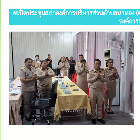
#เปิดประชุมสภาองค์การบริหารส่วนตำบลนาทอง (ครั
องค์การ